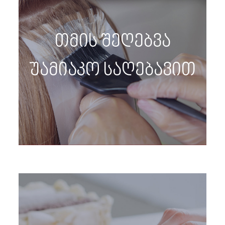
თმის შეღებვა
უამიაკო საღებავით